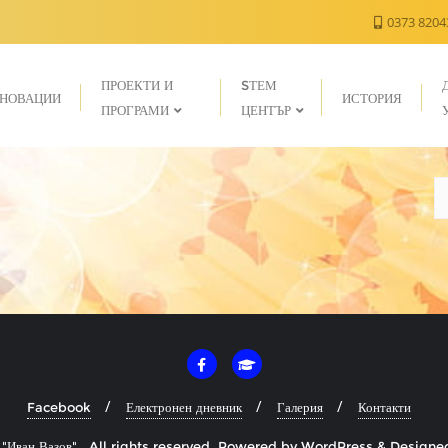
0373 820
ПРОЕКТИ И
SТЕМ
НОВАЦИИ
ИСТОРИЯ
ПРОГРАМИ
ЦЕНТЪР
Facebook
Електронен дневник
Галерия
Контакти
Иван Вазов" . All rights reserved.
Powered by
WordPress
&
Designe