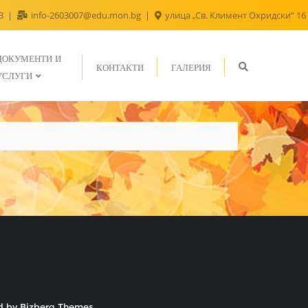
43
info-2603007@edu.mon.bg
улица „Св. Климент Охридски“ 16
ДОКУМЕНТИ И
КОНТАКТИ
ГАЛЕРИЯ
УСЛУГИ
d by
Bizberg Themes