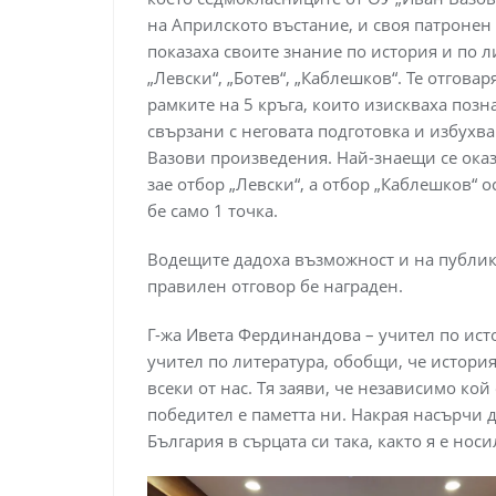
на Априлското въстание, и своя патронен
показаха своите знание по история и по л
„Левски“, „Ботев“, „Каблешков“. Те отгов
рамките на 5 кръга, които изискваха позна
свързани с неговата подготовка и избухва
Вазови произведения. Най-знаещи се оказа
зае отбор „Левски“, а отбор „Каблешков“ о
бе само 1 точка.
Водещите дадоха възможност и на публика
правилен отговор бе награден.
Г-жа Ивета Фердинандова – учител по исто
учител по литература, обобщи, че история
всеки от нас. Тя заяви, че независимо кой
победител е паметта ни. Накрая насърчи д
България в сърцата си така, както я е носи