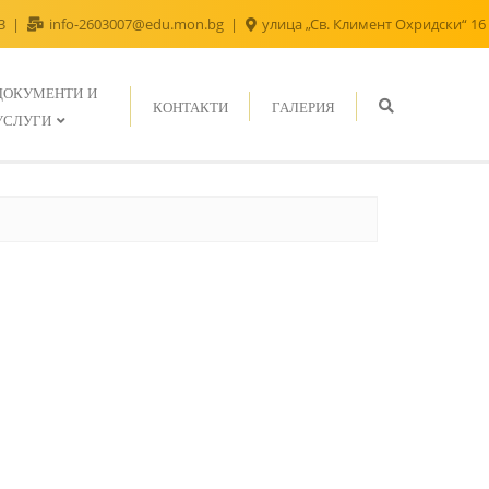
43
info-2603007@edu.mon.bg
улица „Св. Климент Охридски“ 16
ДОКУМЕНТИ И
КОНТАКТИ
ГАЛЕРИЯ
УСЛУГИ