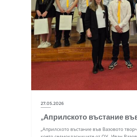
27.05.2026
„Априлското въстание въ
„Априлското въстание във Вазовото творче
което седмокласниците от ОУ „Иван Вазов