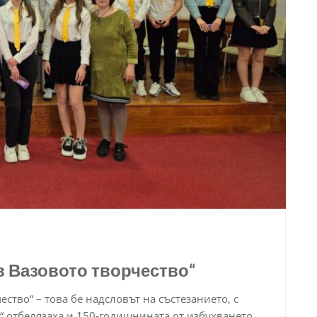
в Вазовото творчество“
ство“ – това бе надсловът на състезанието, с
“ отбелязаха и 150-годишнината от избухването