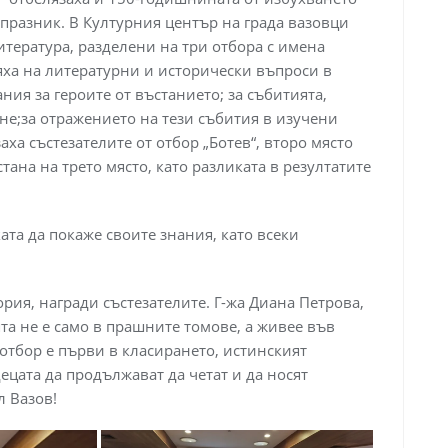
 празник. В Културния център на града вазовци
итература, разделени на три отбора с имена
аряха на литературни и исторически въпроси в
ния за героите от въстанието; за събитията,
не;за отражението на тези събития в изучени
ха състезателите от отбор „Ботев“, второ място
стана на трето място, като разликата в резултатите
та да покаже своите знания, като всеки
рия, награди състезателите. Г-жа Диана Петрова,
та не е само в прашните томове, а живее във
 отбор е първи в класирането, истинският
ецата да продължават да четат и да носят
л Вазов!