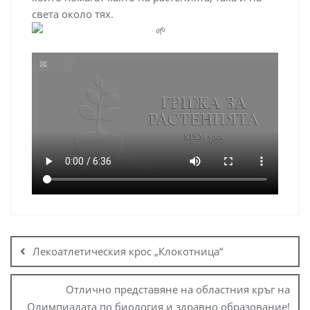
света около тях.
Лекоатлетическия крос „Клокотница“
Отлично представяне на областния кръг на
Олимпиадата по биология и здравно образование!