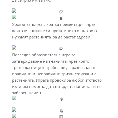
да се грижим за тях.
Урокът започна с кратка презентация, чрез
която учениците си припомниха от какво се
нуждаят растенията, за да растат здрави.
Последва образователна игра за
затвърждаване на знанията, чрез която
третокласниците трябваше да разпознават
правилни и неправилни грижи свързани с
растенията. Играта провокира любопитството
им и им помогна да затвърдят знанията си по
забавен начин.