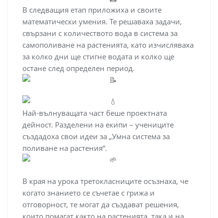
В следващия етап приложиха и своите
математически умения. Те решаваха задачи,
свързани с количеството вода в система за
самополиване на растенията, като изчисляваха
за колко дни ще стигне водата и колко ще
остане след определен период.
Най-вълнуващата част беше проектната
дейност. Разделени на екипи – учениците
създадоха свои идеи за „Умна система за
поливане на растения“.
В края на урока третокласниците осъзнаха, че
когато знанието се съчетае с грижа и
отговорност, те могат да създават решения,
които помагат както на растенията, така и на