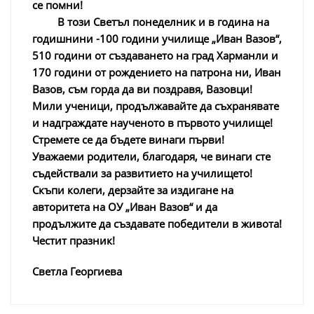
се помни!
В този Светъл понеделник и в година на
годишнини -100 години училище „Иван Вазов“,
510 години от създаването на град Харманли и
170 години
от рождението на патрона ни, Иван
Вазов, съм горда да ви поздравя, Вазовци!
Мили ученици, продължавайте да съхранявате
и надграждате наученото в първото училище!
Стремете се да бъдете винаги първи!
Уважаеми родители, благодаря, че винаги сте
съдействали за развитието на училището!
Скъпи колеги, дерзайте за издигане на
авторитета на ОУ „Иван Вазов“ и да
продължите да създавате победители в живота!
Честит празник!
Светла Георгиева