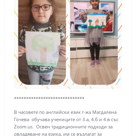
*****************************
В часовете по английски език г-жа Магдалена
Гочева обучава учениците от 3.а, 4.б и 4.в със
Zoom.us. Освен традиционните подходи за
овладяване на езика, им се възлагат за