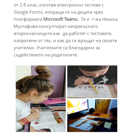
от 2.б клас, изготвя електронни тестове с
Google Forms, изпраща ги на децата чрез
платформата
Microsoft Teams.
Тя и г-жа Незиха
Мустафова консултират непрекъснато
второкласниците как да работят с тестовете,
изпратени от тях, и как да ги връщат на своите
учителки. Учителките са благодарни за
съдействието на родителите.