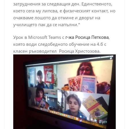
затруднения за следващия ден. Единственото,
което сега му липсва, е физическият контакт, но
очакваме лошото да отмине и дворът на
училището пак да се напълни.“
Урок в Microsoft Teams с
г-жа Росица Петкова
,
която води следобедното обучение на 4.б с
класен ръководител Росица Христозова.