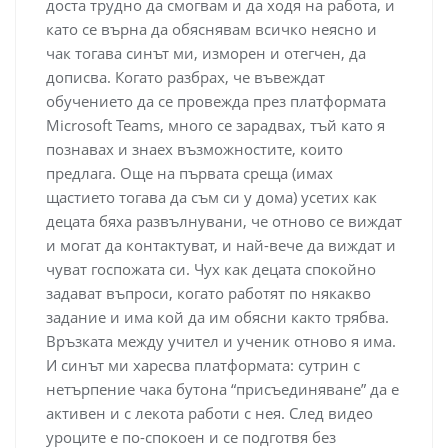
доста трудно да смогвам и да ходя на работа, и
като се върна да обяснявам всичко неясно и
чак тогава синът ми, изморен и отегчен, да
дописва. Когато разбрах, че въвеждат
обучението да се провежда през платформата
Microsoft Teams, много се зарадвах, тъй като я
познавах и знаех възможностите, които
предлага. Още на първата среща (имах
щастието тогава да съм си у дома) усетих как
децата бяха развълнувани, че отново се виждат
и могат да контактуват, и най-вече да виждат и
чуват госпожата си. Чух как децата спокойно
задават въпроси, когато работят по някакво
задание и има кой да им обясни както трябва.
Връзката между учител и ученик отново я има.
И синът ми харесва платформата: сутрин с
нетърпение чака бутона “присъединяване” да е
активен и с лекота работи с нея. След видео
уроците е по-спокоен и се подготвя без