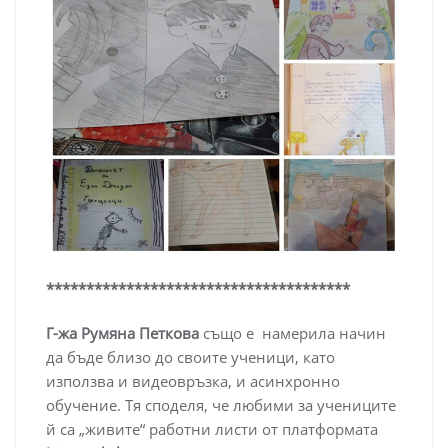
**************************************
Г-жа Румяна Петкова
също е намерила начин
да бъде близо до своите ученици, като
използва и видеовръзка, и асинхронно
обучение. Тя споделя, че любими за учениците
й са „живите“ работни листи от платформата