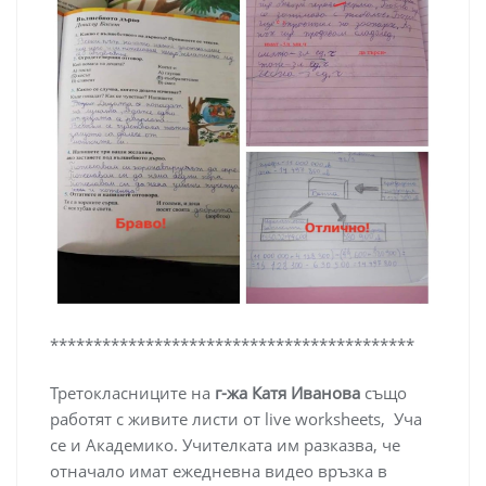
******************************************
Третокласниците на
г-жа Катя Иванова
също
работят с живите листи от live worksheets, Уча
се и Академико. Учителката им разказва, че
отначало имат ежедневна видео връзка в