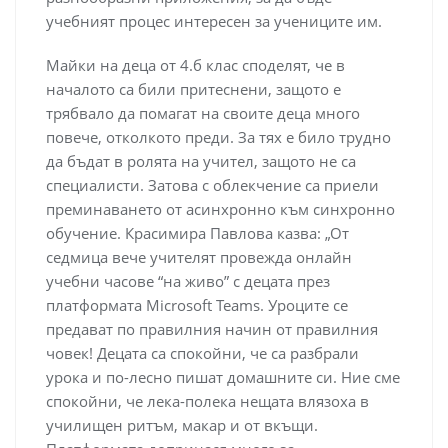
учебният процес интересен за учениците им.
Майки на деца от 4.б клас споделят, че в
началото са били притеснени, защото е
трябвало да помагат на своите деца много
повече, отколкото преди. За тях е било трудно
да бъдат в ролята на учител, защото не са
специалисти. Затова с облекчение са приели
преминаването от асинхронно към синхронно
обучение. Красимира Павлова казва: „От
седмица вече учителят провежда онлайн
учебни часове “на живо” с децата през
платформата Microsoft Teams. Уроците се
предават по правилния начин от правилния
човек! Децата са спокойни, че са разбрали
урока и по-лесно пишат домашните си. Ние сме
спокойни, че лека-полека нещата влязоха в
училищен ритъм, макар и от вкъщи.