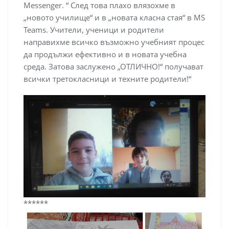
Messenger. “ След това плахо влязохме в
„новото училище“ и в „новата класна стая“ в MS
Teams. Учители, ученици и родители
направихме всичко възможно учебният процес
да продължи ефективно и в новата учебна
среда. Затова заслужено „ОТЛИЧНО!“ получават
всички третокласници и техните родители!“
******