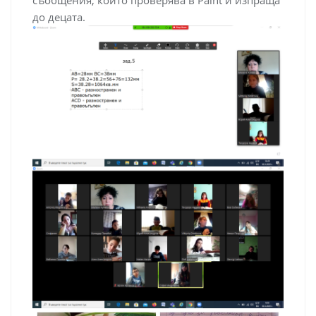
съобщения, които проверява в Paint и изпраща
до децата.