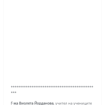
********************************************
***
Г-жа Виолета Йорданова
, учител на учениците