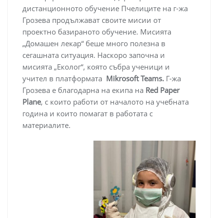
дистанционното обучение Пчелиците на г-жа
Грозева продължават своите мисии от
проектно базираното обучение. Мисията
„Домашен лекар“ беше много полезна в
сегашната ситуация. Наскоро започна и
мисията „Еколог“, която събра ученици и
учител в платформата
Mikrosoft Teams.
Г-жа
Грозева е благодарна на екипа на
Red Paper
Plane
, с които работи от началото на учебната
година и които помагат в работата с
материалите.