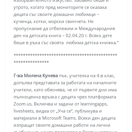
изобразителното изкуство. Забавно беше и
утрото, когато пред мониторите се оказаха
децата със своите домашни любимци –
кученца, котки, морски свинчета. Не
пропуснахме да отбележим и Международния
ден на детската книга – 02.04.20 г. Всяко дете
беше в ръка със своята любима детска книжка.“
********************************************
***************
Г-жа Милена Кунева
пък, учителка на 4.в клас,
допълва представата за работата на началните
учители, като обяснява, че от първите дни има
пълноценна връзка с децата чрез платформата
Zoom.us, Включва и задачи от learningapps,
livesheets, видеа от „Уча се“, публикува и
материали в Microsoft Teams. Всеки ден децата
изпращат своите домашни работи на лични