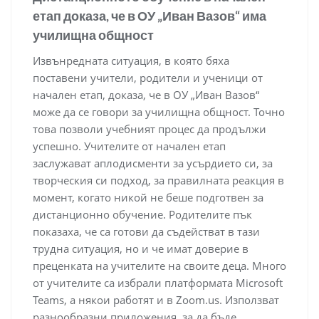
етап доказа, че в ОУ „Иван Вазов“ има
училищна общност
Извънредната ситуация, в която бяха
поставени учители, родители и ученици от
начален етап, доказа, че в ОУ „Иван Вазов“
може да се говори за училищна общност. Точно
това позволи учебният процес да продължи
успешно. Учителите от начален етап
заслужават аплодисменти за усърдието си, за
творческия си подход, за правилната реакция в
момент, когато никой не беше подготвен за
дистанционно обучение. Родителите пък
показаха, че са готови да съдействат в тази
трудна ситуация, но и че имат доверие в
преценката на учителите на своите деца. Много
от учителите са избрали платформата Microsoft
Teams, а някои работят и в Zoom.us. Използват
разнообразни приложения, за да бъде