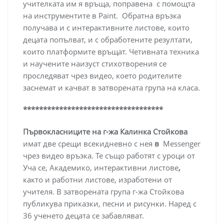
учителката им я връща, поправена с помощта
на инструментите в Paint. Обратна връзка
получава и с интерактивните листове, които
децата попълват, и с обработените резултати,
които платформите връщат. Четивната техника
и научените наизуст стихотворения се
проследяват чрез видео, което родителите
заснемат и качват в затворената група на класа.
***********************************
Първокласниците на г-жа Калинка Стойкова
имат две срещи всекидневно с нея
в
Messenger
чрез видео връзка. Те също работят с уроци от
Уча се, Академико, интерактивни листове
,
както и работни листове, изработени от
учителя. В затворената група г-жа Стойкова
публикува приказки, песни и рисунки. Наред с
36 ученето децата се забавляват.