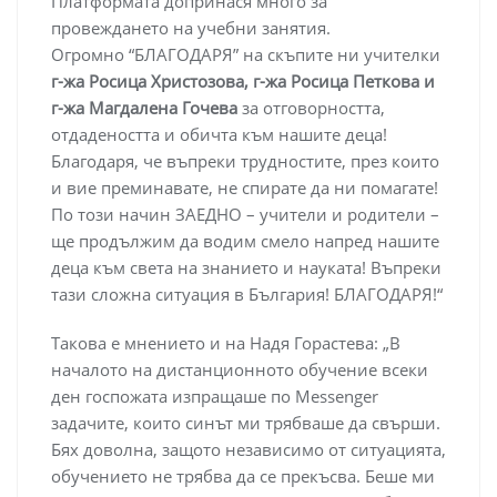
Платформата допринася много за
провеждането на учебни занятия.
Огромно “БЛАГОДАРЯ” на скъпите ни учителки
г-жа Росица Христозова, г-жа Росица Петкова и
г-жа Магдалена Гочева
за отговорността,
отдадеността и обичта към нашите деца!
Благодаря, че въпреки трудностите, през които
и вие преминавате, не спирате да ни помагате!
По този начин ЗАЕДНО – учители и родители –
ще продължим да водим смело напред нашите
деца към света на знанието и науката! Въпреки
тази сложна ситуация в България! БЛАГОДАРЯ!“
Такова е мнението и на Надя Горастева: „В
началото на дистанционното обучение всеки
ден госпожата изпращаше по Messenger
задачите, които синът ми трябваше да свърши.
Бях доволна, защото независимо от ситуацията,
обучението не трябва да се прекъсва. Беше ми