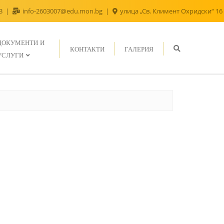
43
info-2603007@edu.mon.bg
улица „Св. Климент Охридски“ 16
ДОКУМЕНТИ И
КОНТАКТИ
ГАЛЕРИЯ
УСЛУГИ