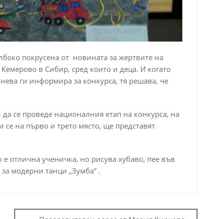
ълбоко покрусена от новината за жертвите на
 Кемерово в Сибир, сред които и деца. И когато
ева ги информира за конкурса, тя решава, че
 да се проведе националния етап на конкурса, на
и се на първо и трето място, ще представят
о е отлична ученичка, но рисува хубаво, пее във
 за модерни танци „Зумба“ .