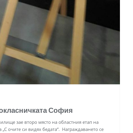
рокласничката София
чилище зае второ място на областния етап на
 „С очите си видях бедата“. Награждаването се