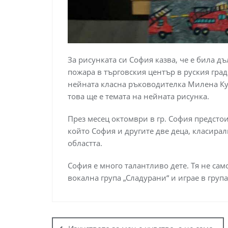
За рисунката си София казва, че е била д
пожара в търговския център в руския град
нейната класна ръководителка Милена Кун
това ще е темата на нейната рисунка.
През месец октомври в гр. София предстои
който София и другите две деца, класирал
областта.
София е много талантливо дете. Тя не сам
вокална група „Сладурани“ и играе в група