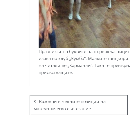
Празникът на буквите на първокласниците
изява на клуб „Зумба“. Малките танцьори п
на читалище „Харманли“. Така те превърн
присъстващите.
Вазовци в челните позиции на
математическо състезание