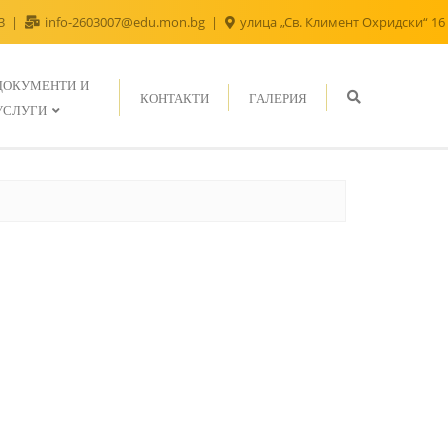
43
info-2603007@edu.mon.bg
улица „Св. Климент Охридски“ 16
ДОКУМЕНТИ И
КОНТАКТИ
ГАЛЕРИЯ
УСЛУГИ