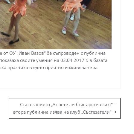
 от ОУ „Иван Вазов“ бе съпроводен с публична
оказаха своите умения на 03.04.2017 г. в базата
аха празника в едно приятно изживяване за
Състезанието „Знаете ли български език?“ –
втора публична изява на клуб „Състезатели“