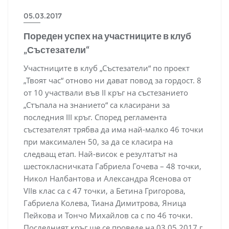
05.03.2017
Пореден успех на участниците в клуб
„Състезатели“
Участниците в клуб „Състезатели“ по проект
„Твоят час“ отново ни дават повод за гордост. 8
от 10 участвали във II кръг на състезанието
„Стъпала на знанието“ са класирани за
последния III кръг. Според регламента
състезателят трябва да има най-малко 46 точки
при максимален 50, за да се класира на
следващ етап. Най-висок е резултатът на
шестокласничката Габриела Гочева – 48 точки,
Никол Налбантова и Александра Ясенова от
VIIв клас са с 47 точки, а Бетина Григорова,
Габриела Колева, Тиана Димитрова, Яница
Пейкова и Тончо Михайлов са с по 46 точки.
Последният кръг ще се проведе на 03.05.2017 г.